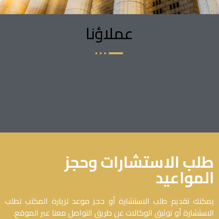
عملاؤنا
نسعد بخدمة عملائنا الكرام، ونفخر بثقتهم وبكونهم شركاء
نجاحنا، من خلال التزامنا ببناء وتطوير شراكات استراتيجية طويلة
الأمد معهم. كما نعتز بتقديم الحماية القانونية الوقائية
المستمرة لعدد من الشركات والمؤسسات والهيئات
والمستثمرين ورجال الأعمال والأفراد، منذ التأسيس وحتى اليوم.
طلب الاستشارات وحجز
المواعيد
يمكنك تقديم طلب الاستشارة أو حجز موعد لزيارة المكتب لطلب
الاستشارة أو توثيق الوكالات عن طريق التواصل معنا عبر الموقع.