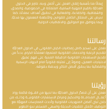
إيمانًا منا بأهمية إتقان العمل على أكمل وجه، نلتزم في الحلول
العدليّة بالقيم المهنية السامية، المتمثلة في الخصوصية، والصدق،
والشفافية، والكفاءة، والفعالية في تحقيق أهداف عملائنا. كما
نحرص على الامتثال الكامل للقوانين والأنظمة المعمول بها محليًا،
وبما يتوافق مع المواثيق والاتفاقيات الدولية.
رسالتنا
نعمل على تسخير كامل إمكانيات الكيان القانوني في الحلول العدليَّة
لتقديم الرعاية والخدمات القانونية المتميزة لعملائنا الكرام، بدءاً من
تقديم الاستشارات القانونية الدقيقة المبنية على فهم عميق
لاحتياجات العميل، وصولاً إلى تمثيله قانونياً امام الجهات الرسمية
والقضائية بما يحقق أفضل النتائج ويحفظ حقوقه.
رؤيتنا
نعمل على أن تتصدَّر الحلول العدليَّة بما لديها من القــوة قائمة رواد
أعمــال المحامــاة والتحكيم ومراكز الاستشارات القانونيــة وذلــك من
خلال تبني أفضل المنهجيات القانونية وأحدث الممارسات المهنيَّة مع
التوظيف الأمثل للتقنيات الحديثة والسعي المستمر نحو التطوير