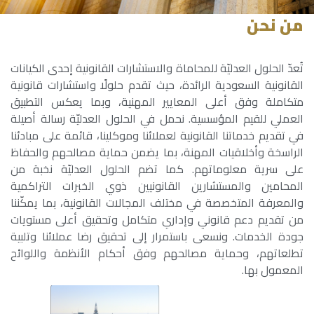
من نحن
تُعدّ الحلول العدليّة للمحاماة والاستشارات القانونية إحدى الكيانات
القانونية السعودية الرائدة، حيث تقدم حلولًا واستشارات قانونية
متكاملة وفق أعلى المعايير المهنية، وبما يعكس التطبيق
العملي للقيم المؤسسية. نحمل في الحلول العدليّة رسالة أصيلة
في تقديم خدماتنا القانونية لعملائنا وموكلينا، قائمة على مبادئنا
الراسخة وأخلاقيات المهنة، بما يضمن حماية مصالحهم والحفاظ
على سرية معلوماتهم. كما تضم الحلول العدليّة نخبة من
المحامين والمستشارين القانونيين ذوي الخبرات التراكمية
والمعرفة المتخصصة في مختلف المجالات القانونية، بما يمكّننا
من تقديم دعم قانوني وإداري متكامل وتحقيق أعلى مستويات
جودة الخدمات. ونسعى باستمرار إلى تحقيق رضا عملائنا وتلبية
تطلعاتهم، وحماية مصالحهم وفق أحكام الأنظمة واللوائح
المعمول بها.